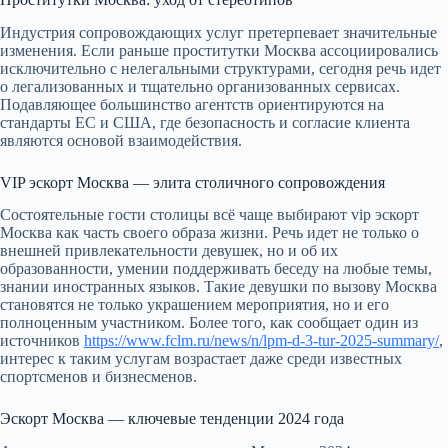
Индустрия сопровождающих услуг претерпевает значительные
изменения. Если раньше проститутки Москва ассоциировались
исключительно с нелегальными структурами, сегодня речь идет
о легализованных и тщательно организованных сервисах.
Подавляющее большинство агентств ориентируются на
стандарты ЕС и США, где безопасность и согласие клиента
являются основой взаимодействия.
VIP эскорт Москва — элита столичного сопровождения
Состоятельные гости столицы всё чаще выбирают vip эскорт
Москва как часть своего образа жизни. Речь идет не только о
внешней привлекательности девушек, но и об их
образованности, умении поддерживать беседу на любые темы,
знании иностранных языков. Такие девушки по вызову Москва
становятся не только украшением мероприятия, но и его
полноценным участником. Более того, как сообщает один из
источников
https://www.fclm.ru/news/n/lpm-d-3-tur-2025-summary/
,
интерес к таким услугам возрастает даже среди известных
спортсменов и бизнесменов.
Эскорт Москва — ключевые тенденции 2024 года